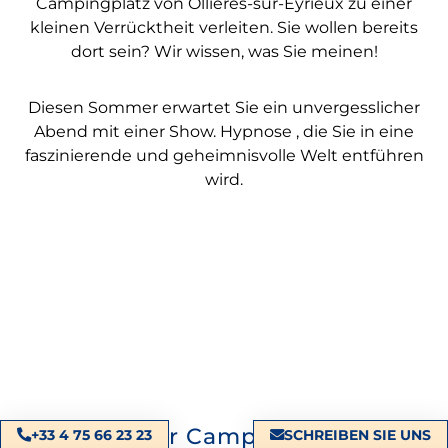
Campingplatz von Ollières-sur-Eyrieux zu einer
kleinen Verrücktheit verleiten. Sie wollen bereits
dort sein? Wir wissen, was Sie meinen!
Diesen Sommer erwartet Sie ein unvergesslicher
Abend mit einer Show. Hypnose , die Sie in eine
faszinierende und geheimnisvolle Welt entführen
wird.
Sportlicher Campingplatz mit
+33 4 75 66 23 23
SCHREIBEN SIE UNS