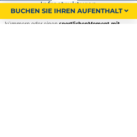
Infrastrukturen
BUCHEN SIE IHREN AUFENTHALT
Um sich auszupowern, sich um sich selbst zu
kümmern oder einen
sportlichenMoment mit
Ihren Kindern
zu teilen, die zahlreichen
Sporteinrichtungen
warten auf Sie:
Kinderspielplatz, Trampolin, Bouleplatz,
Tischtennisplatten, Beachvolleyball.
Bringen Sie Ihre Schläger, Bälle oder Petanque-
Kugeln mit (der Campingplatz verleiht keine
Sportgeräte) und machen Sie sich bereit zum
Spielen!
SUCHE
Um dem Alltag
zu
entfliehen, bieten sich
zahlreiche Aktivitäten in der Nähe des
Campingplatzes
an: Wassersport auf dem Fluss,
Wandern, Kajakfahren.