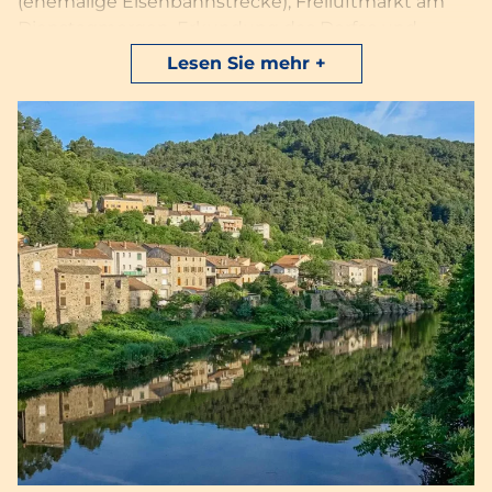
(ehemalige Eisenbahnstrecke), Freiluftmarkt am
Dienstagmorgen, Erkundung des Dorfes und
seiner Weiler mit der Familie. Nur einen
Lesen Sie mehr
Katzensprung vom
Campingplatz in der Ardèche
entfernt!
Tourismus in der mittelalterlichen
Stadt Chalençon
An Ideen für Besichtigungen und Tourismus
während Ihres Urlaubs in der Ardèche mangelt es
nicht!
Gehen Sie auf
Entdeckungstour durch das
charmante und charaktervolle Dorf Chalençon
im
Süden des Vernoux-Plateaus. Schöne Spaziergänge
und Fluchten durch die Gassen inmitten von
Steingebäuden mit Sprossenfenstern sind zu
entdecken. Jeder kann die
außergewöhnlichen