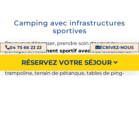
Camping avec infrastructures
sportives
Pour vous dépenser, prendre soin de vous ou
04 75 66 23 23
ÉCRIVEZ-NOUS
partager un
moment sportif avec vos enfants
, les
nombreuses
infrastructures sportives
vous
RÉSERVEZ VOTRE SÉJOUR
attendent : aire de jeux pour les enfants,
trampoline, terrain de pétanque, tables de ping-
pong, beach volley.
Emportez vos raquettes, votre ballon ou vos boules
de pétanque (le camping ne prête pas de matériel
sportif) et place au jeu !
Pour vous évader, faites-vous plaisir avec les
nombreuses activités à faire près du camping
: