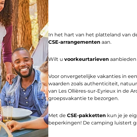
In het hart van het platteland va
CSE-arrangementen
aan.
Wilt u
voorkeurtarieven
aanbiede
Voor onvergetelijke vakanties in e
waarden zoals authenticiteit, natuur
van Les Ollières-sur-Eyrieux in de A
groepsvakantie te bezorgen.
Met de
CSE-pakketten
kun je je ei
beperkingen! De camping luistert gr