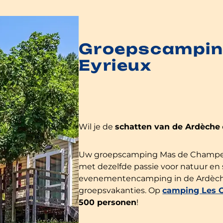
Groepscamping 
Eyrieux
Wil je de
schatten van de Ardèche
Uw groepscamping Mas de Champel is 
met dezelfde passie voor natuur en
evenementencamping in de Ardèche. 
groepsvakanties. Op
camping Les O
500 personen
!